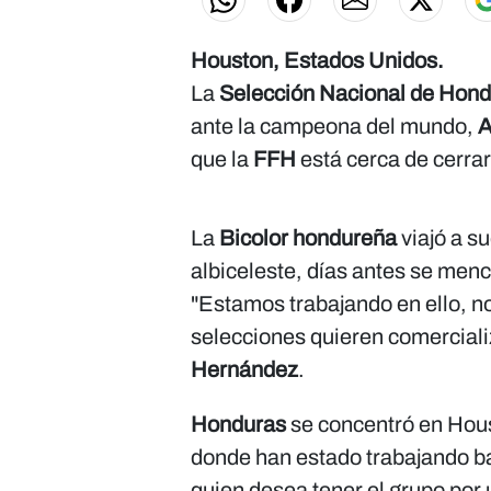
Houston, Estados Unidos.
La
Selección Nacional de Hon
ante la campeona del mundo,
A
que la
FFH
está cerca de cerra
La
Bicolor hondureña
viajó a s
albiceleste, días antes se menc
"Estamos trabajando en ello, n
selecciones quieren comerciali
Hernández
.
Honduras
se concentró en Hous
donde han estado trabajando ba
quien desea tener el grupo por 