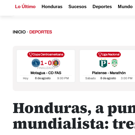
Lo Último
Honduras
Sucesos
Deportes
Mundo
INICIO
·
DEPORTES
Copa Centroamericana
Liga Nacional
1 - 0
-
FINALIZADO
Motagua - CD FAS
Platense - Marathón
Hoy
6 de agosto
9:00 PM
Sábado
8 de agosto
3:00 PM
Honduras, a pun
mundialista: tre