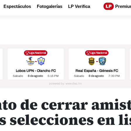
Espectáculos
Fotogalerías
LP Verifica
Premiu
Liga Nacional
Liga Nacional
-
-
Lobos UPN - Olancho FC
Real España - Génesis FC
Sábado
8 de agosto
5:15 PM
Sábado
8 de agosto
7:30 PM
to de cerrar amist
s selecciones en li