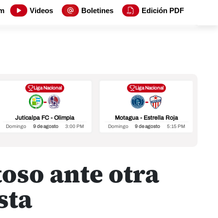
m
Videos
Boletines
Edición PDF
Liga Nacional
Liga Nacional
-
-
Juticalpa FC - Olimpia
Motagua - Estrella Roja
In
Domingo
9 de agosto
3:00 PM
Domingo
9 de agosto
5:15 PM
Do
oso ante otra
sta