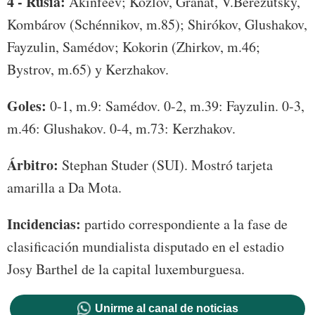
4 - Rusia:
Akinféev; Kozlov, Granat, V.Berezutsky,
Kombárov (Schénnikov, m.85); Shirókov, Glushakov,
Fayzulin, Samédov; Kokorin (Zhirkov, m.46;
Bystrov, m.65) y Kerzhakov.
Goles:
0-1, m.9: Samédov. 0-2, m.39: Fayzulin. 0-3,
m.46: Glushakov. 0-4, m.73: Kerzhakov.
Árbitro:
Stephan Studer (SUI). Mostró tarjeta
amarilla a Da Mota.
Incidencias:
partido correspondiente a la fase de
clasificación mundialista disputado en el estadio
Josy Barthel de la capital luxemburguesa.
Unirme al canal de noticias