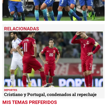
0
seconds
of
51
seconds
DEPORTES
Cristiano y Portugal, condenados al repechaje
MIS TEMAS PREFERIDOS