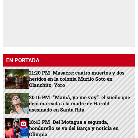
EN PORTADA
21:20 PM
Masacre: cuatro muertos y dos
heridos en la colonia Murilo Soto en
Olanchito, Yoro
20:16 PM
“Mamá, ya me voy”: el sueño que
dejó marcada a la madre de Harold,
asesinado en Santa Rita
18:43 PM
Del Motagua a segunda,
hondureño se va del Barça y noticia en
Olimpia