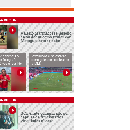
SA VIDEOS
Valerio Marinacci se lesionó
en su debut como titular con
Motagua: esto se sabe
de cancha: Lo
Lewandowski se estrenó
n fotógrafo
como goleador: doblete en
ú ves el partido
la MLS
SA VIDEOS
BCH emite comunicado por
captura de funcionarios
vinculados al caso