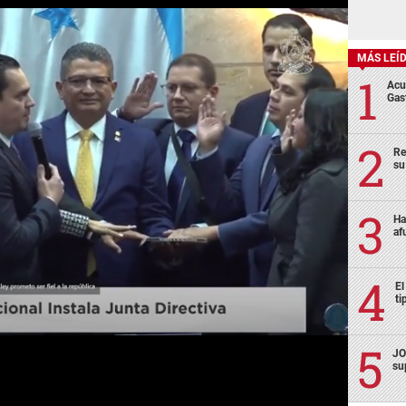
MÁS LEÍ
Acu
Gas
Re
su
Ha
af
El
ti
JO
su