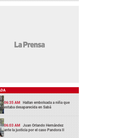
ADA
06:35 AM
Hallan embolsada a niña que
estaba desaparecida en Sabá
06:03 AM
Juan Orlando Hernández
ante la justicia por el caso Pandora II