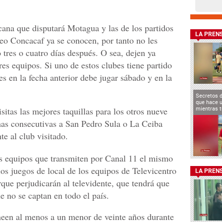
ana que disputará Motagua y las de los partidos
LA PREN
eo Concacaf ya se conocen, por tanto no les
 tres o cuatro días después. O sea, dejen ya
es equipos. Si uno de estos clubes tiene partido
es en la fecha anterior debe jugar sábado y en la
Secretos 
que hace u
itas las mejores taquillas para los otros nueve
mientras t
chas consecutivas a San Pedro Sula o La Ceiba
e al club visitado.
os equipos que transmiten por Canal 11 el mismo
os juegos de local de los equipos de Televicentro
LA PREN
que perjudicarán al televidente, que tendrá que
e no se captan en todo el país.
neen al menos a un menor de veinte años durante