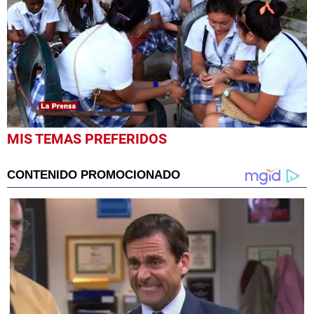
0
MIS TEMAS PREFERIDOS
seconds
of
2
minutes,
0