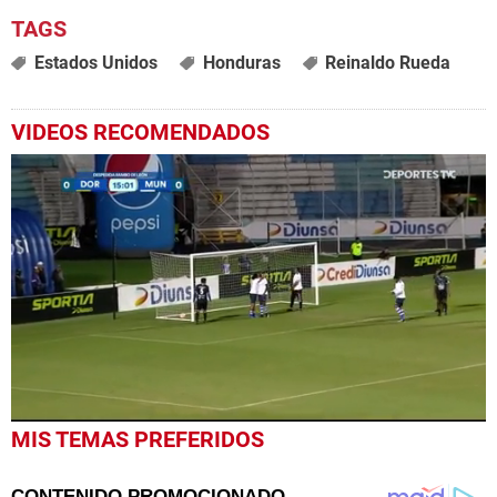
Estados Unidos
Honduras
Reinaldo Rueda
VIDEOS RECOMENDADOS
0
MIS TEMAS PREFERIDOS
seconds
of
3