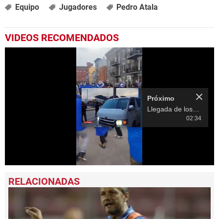
Equipo
Jugadores
Pedro Atala
VIDEOS RECOMENDADOS
Próximo
Llegada de los árbitros al Estadio Nacional para la final de ida entre Motagua y Olimpia
02:34
0
seconds
of
14
seconds