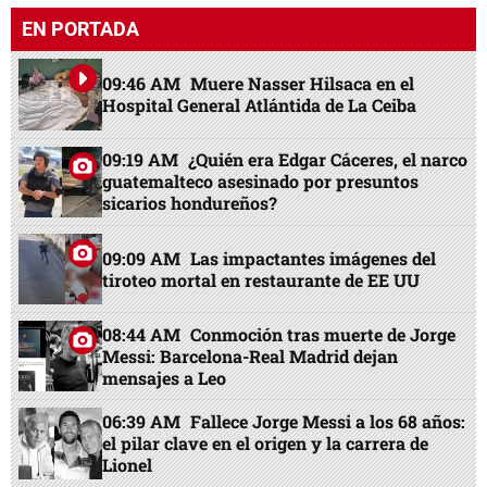
EN PORTADA
09:46 AM
Muere Nasser Hilsaca en el
Hospital General Atlántida de La Ceiba
09:19 AM
¿Quién era Edgar Cáceres, el narco
guatemalteco asesinado por presuntos
sicarios hondureños?
09:09 AM
Las impactantes imágenes del
tiroteo mortal en restaurante de EE UU
08:44 AM
Conmoción tras muerte de Jorge
Messi: Barcelona-Real Madrid dejan
mensajes a Leo
06:39 AM
Fallece Jorge Messi a los 68 años:
el pilar clave en el origen y la carrera de
Lionel