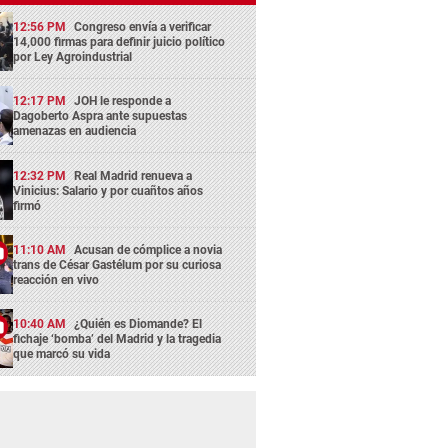
12:56 PM
Congreso envía a verificar
14,000 firmas para definir juicio político
por Ley Agroindustrial
12:17 PM
JOH le responde a
Dagoberto Aspra ante supuestas
amenazas en audiencia
12:32 PM
Real Madrid renueva a
Vinicius: Salario y por cuañtos años
firmó
11:10 AM
Acusan de cómplice a novia
trans de César Gastélum por su curiosa
reacción en vivo
10:40 AM
¿Quién es Diomande? El
fichaje ‘bomba’ del Madrid y la tragedia
que marcó su vida