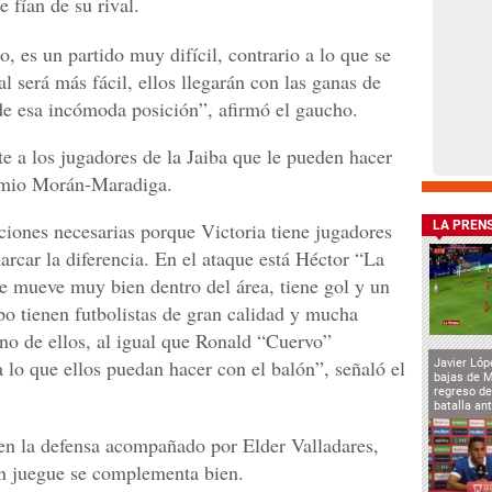
e fían de su rival.
 es un partido muy difícil, contrario a lo que se
 será más fácil, ellos llegarán con las ganas de
 de esa incómoda posición”, afirmó el gaucho.
e a los jugadores de la Jaiba que le pueden hacer
nomio Morán-Maradiga.
iones necesarias porque Victoria tiene jugadores
LA PREN
car la diferencia. En el ataque está Héctor “La
e mueve muy bien dentro del área, tiene gol y un
o tienen futbolistas de gran calidad y mucha
no de ellos, al igual que Ronald “Cuervo”
 lo que ellos puedan hacer con el balón”, señaló el
Javier Lóp
bajas de 
regreso de
batalla an
en la defensa acompañado por Elder Valladares,
n juegue se complementa bien.