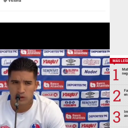
Victoria
MÁS LEÍ
Mat
neg
Fa
en
Im
as