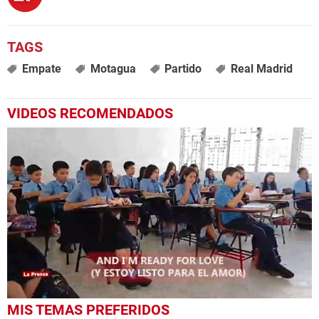
Empate
Motagua
Partido
Real Madrid
VIDEOS RECOMENDADOS
0
MIS TEMAS PREFERIDOS
seconds