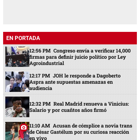
EN PORTADA
12:56 PM
Congreso envía a verificar 14,000
firmas para definir juicio político por Ley
Agroindustrial
12:17 PM
JOH le responde a Dagoberto
Aspra ante supuestas amenazas en
audiencia
12:32 PM
Real Madrid renueva a Vinicius:
Salario y por cuañtos años firmó
11:10 AM
Acusan de cómplice a novia trans
de César Gastélum por su curiosa reacción
en vivo