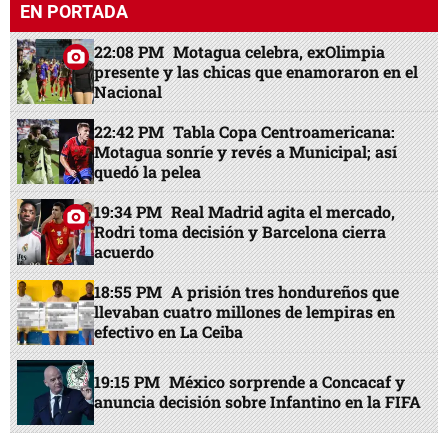
EN PORTADA
22:08 PM
Motagua celebra, exOlimpia
presente y las chicas que enamoraron en el
Nacional
22:42 PM
Tabla Copa Centroamericana:
Motagua sonríe y revés a Municipal; así
quedó la pelea
19:34 PM
Real Madrid agita el mercado,
Rodri toma decisión y Barcelona cierra
acuerdo
18:55 PM
A prisión tres hondureños que
llevaban cuatro millones de lempiras en
efectivo en La Ceiba
19:15 PM
México sorprende a Concacaf y
anuncia decisión sobre Infantino en la FIFA