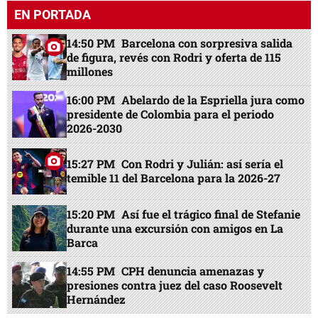
EN PORTADA
14:50 PM
Barcelona con sorpresiva salida
de figura, revés con Rodri y oferta de 115
millones
16:00 PM
Abelardo de la Espriella jura como
presidente de Colombia para el periodo
2026-2030
15:27 PM
Con Rodri y Julián: así sería el
temible 11 del Barcelona para la 2026-27
15:20 PM
Así fue el trágico final de Stefanie
durante una excursión con amigos en La
Barca
14:55 PM
CPH denuncia amenazas y
presiones contra juez del caso Roosevelt
Hernández