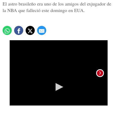
El astro brasileño era uno de los amigos del exjugador de
la NBA que falleció este domingo en EUA.
0
seconds
of
19
seconds
Foto: