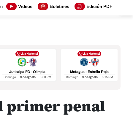
m
Videos
Boletines
Edición PDF
Liga Nacional
Liga Nacional
-
-
Juticalpa FC - Olimpia
Motagua - Estrella Roja
In
Domingo
9 de agosto
3:00 PM
Domingo
9 de agosto
5:15 PM
Do
el primer penal