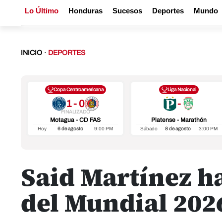
Lo Último
Honduras
Sucesos
Deportes
Mundo
INICIO
·
DEPORTES
Copa Centroamericana
Liga Nacional
1 - 0
-
FINALIZADO
Motagua - CD FAS
Platense - Marathón
Hoy
6 de agosto
9:00 PM
Sábado
8 de agosto
3:00 PM
Said Martínez ha
del Mundial 202