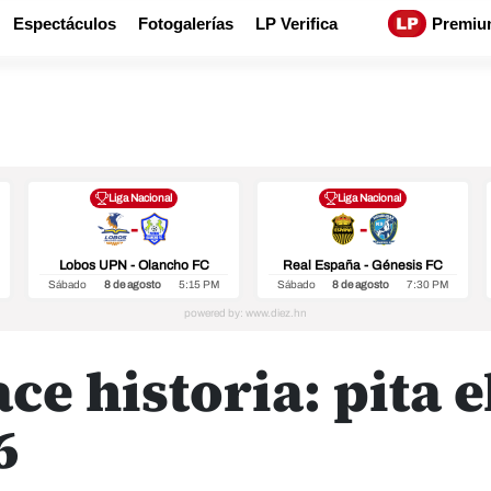
Espectáculos
Fotogalerías
LP Verifica
Premiu
Liga Nacional
Liga Nacional
-
-
Lobos UPN - Olancho FC
Real España - Génesis FC
Sábado
8 de agosto
5:15 PM
Sábado
8 de agosto
7:30 PM
ce historia: pita 
6