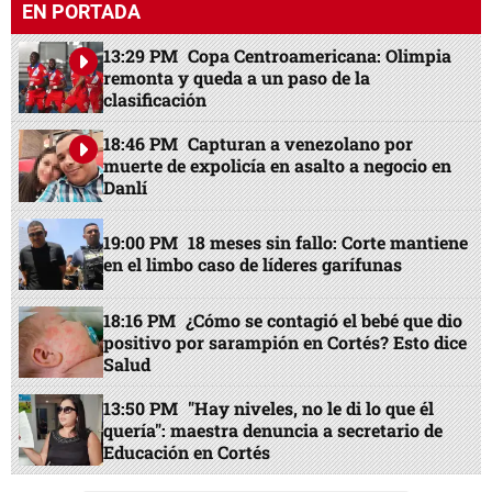
EN PORTADA
13:29 PM
Copa Centroamericana: Olimpia
remonta y queda a un paso de la
clasificación
18:46 PM
Capturan a venezolano por
muerte de expolicía en asalto a negocio en
Danlí
19:00 PM
18 meses sin fallo: Corte mantiene
en el limbo caso de líderes garífunas
18:16 PM
¿Cómo se contagió el bebé que dio
positivo por sarampión en Cortés? Esto dice
Salud
13:50 PM
"Hay niveles, no le di lo que él
quería": maestra denuncia a secretario de
Educación en Cortés