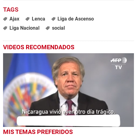
Ajax
Lenca
Liga de Ascenso
Liga Nacional
social
VIDEOS RECOMENDADOS
0
MIS TEMAS PREFERIDOS
seconds