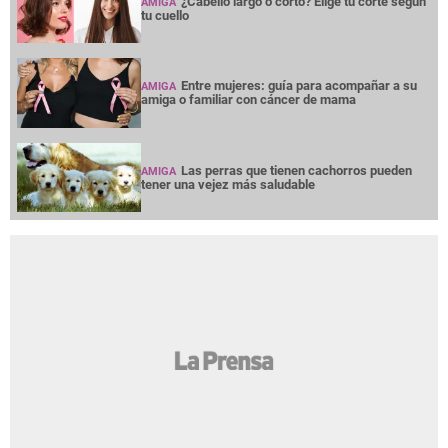
¿Cabello largo o corto? Elige tu corte según
AMIGA
tu cuello
Entre mujeres: guía para acompañar a su
AMIGA
amiga o familiar con cáncer de mama
Las perras que tienen cachorros pueden
AMIGA
tener una vejez más saludable