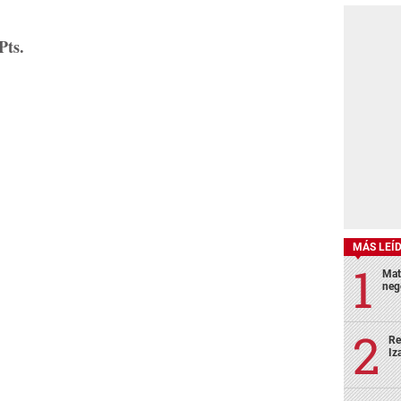
Pts.
MÁS LEÍ
Mat
neg
Re
Iz