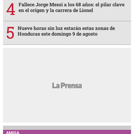
Revelan lo qué pasó increíblemente entre Emilio
Izaguirre y Virginia
Matan a empresario Roberto Becker tras salir de
su negocio en San Pedro Sula
Fabio Lobo rompe el silencio tras salir de prisión
en USA y revela quiénes lo visitaban
Fallece Jorge Messi a los 68 años: el pilar clave
en el origen y la carrera de Lionel
Nueve horas sin luz estarán estas zonas de
Honduras este domingo 9 de agosto