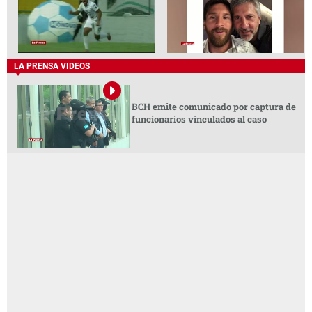
LA PRENSA VIDEOS
Real España mantiene su paso perfecto
tras vencer al Génesis PN
Marathón, con otro expulsado,
Jorge Messi padre de Lionel Messi
empata ante Platense en el Excélsior
perdió la vida a los 68 años
LA PRENSA VIDEOS
BCH emite comunicado por captura de
funcionarios vinculados al caso