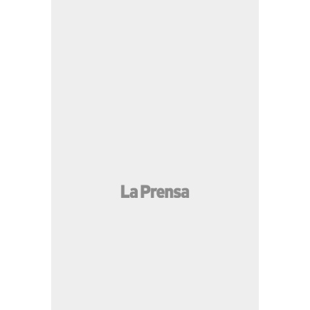
visitaban
18:01 PM
Matan a empresario Roberto
Becker tras salir de su negocio en San Pedro
Sula
18:33 PM
Empresario Jaime Roberto Becker
asesinado en SPS se dedicaba a la venta de
motos