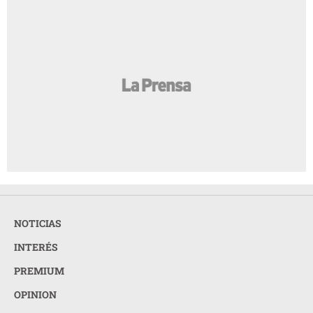
¿Terminar una amistad duele tanto como
AMIGA
una ruptura amorosa?
¿Cabello largo o corto? Elige tu corte según
AMIGA
tu cuello
Entre mujeres: guía para acompañar a su
AMIGA
amiga o familiar con cáncer de mama