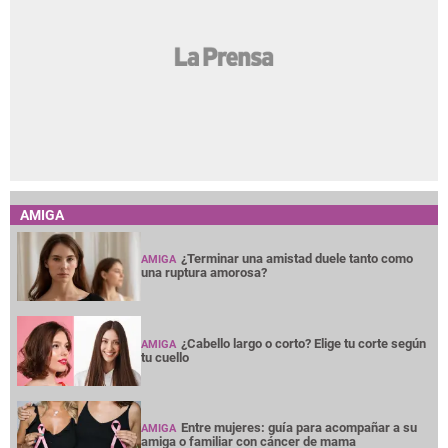
AMIGA
¿Terminar una amistad duele tanto como
AMIGA
una ruptura amorosa?
¿Cabello largo o corto? Elige tu corte según
AMIGA
tu cuello
Entre mujeres: guía para acompañar a su
AMIGA
amiga o familiar con cáncer de mama