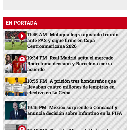
EN PORTADA
11:45 AM
Motagua logra ajustado triunfo
ante FAS y sigue firme en Copa
Centroamericana 2026
19:34 PM
Real Madrid agita el mercado,
Rodri toma decisión y Barcelona cierra
acuerdo
18:55 PM
A prisión tres hondureños que
llevaban cuatro millones de lempiras en
efectivo en La Ceiba
19:15 PM
México sorprende a Concacaf y
anuncia decisión sobre Infantino en la FIFA