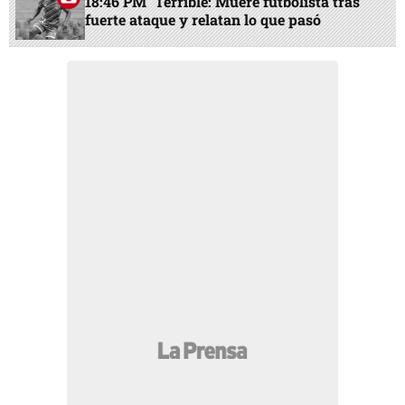
18:46 PM
Terrible: Muere futbolista tras
fuerte ataque y relatan lo que pasó