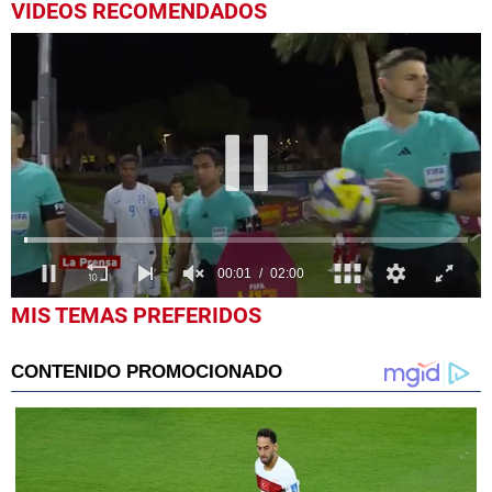
VIDEOS RECOMENDADOS
0
MIS TEMAS PREFERIDOS
seconds
of
2
minutes,
0