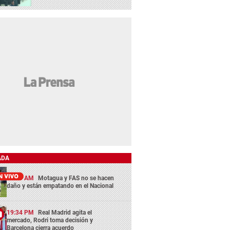
ADA
11:45 AM
Motagua y FAS no se hacen
daño y están empatando en el Nacional
19:34 PM
Real Madrid agita el
mercado, Rodri toma decisión y
Barcelona cierra acuerdo