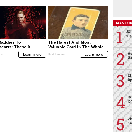
MÁS LEÍ
JOH
sup
Ac
Ga
El
ti
Mo
pr
Vi
Ka