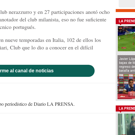
lub nerazzurro y en 27 participaciones anotó ocho
anotador del club milanista, eso no fue suficiente
LA PREN
écnico portugués.
n nueve temporadas en Italia, 102 de ellos los
ari, Club que lo dio a conocer en el difícil
Javier Lóp
bajas de 
regreso de
rme al canal de noticias
batalla an
uipo periodístico de Diario LA PRENSA.
LA PREN