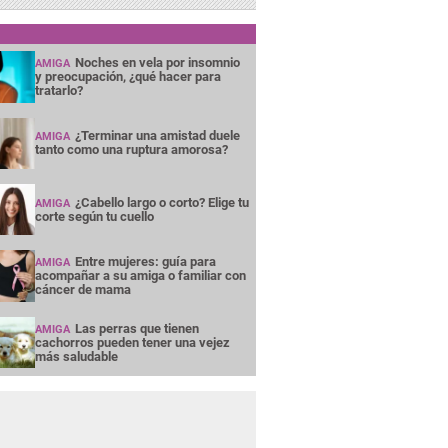
Noches en vela por insomnio
AMIGA
y preocupación, ¿qué hacer para
tratarlo?
¿Terminar una amistad duele
AMIGA
tanto como una ruptura amorosa?
¿Cabello largo o corto? Elige tu
AMIGA
corte según tu cuello
Entre mujeres: guía para
AMIGA
acompañar a su amiga o familiar con
cáncer de mama
Las perras que tienen
AMIGA
cachorros pueden tener una vejez
más saludable