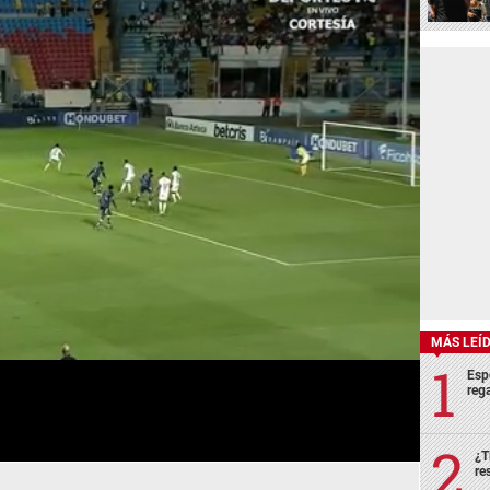
MÁS LEÍ
Esp
rega
¿T
re