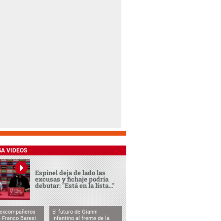
SA VIDEOS
Espinel deja de lado las
excusas y fichaje podría
debutar: "Está en la lista..."
 excompañeros
El futuro de Gianni
 Franco Baresi
Infantino al frente de la