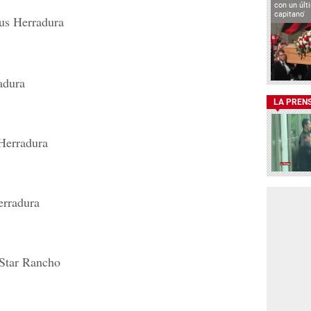
con un últ
capitano'
us Herradura
adura
LA PREN
Herradura
rradura
Star Rancho