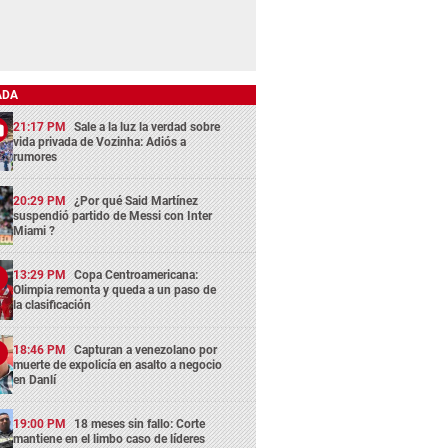
ADA
21:17 PM
Sale a la luz la verdad sobre
vida privada de Vozinha: Adiós a
rumores
20:29 PM
¿Por qué Said Martínez
suspendió partido de Messi con Inter
Miami ?
13:29 PM
Copa Centroamericana:
Olimpia remonta y queda a un paso de
la clasificación
18:46 PM
Capturan a venezolano por
muerte de expolicía en asalto a negocio
en Danlí
19:00 PM
18 meses sin fallo: Corte
mantiene en el limbo caso de líderes