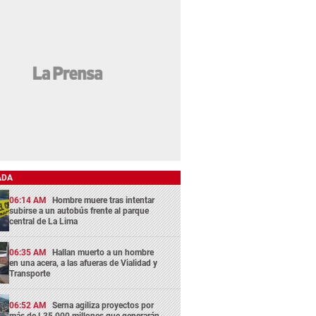
ADA
06:14 AM
Hombre muere tras intentar
subirse a un autobús frente al parque
central de La Lima
06:35 AM
Hallan muerto a un hombre
en una acera, a las afueras de Vialidad y
Transporte
06:52 AM
Serna agiliza proyectos por
más de L35,000 millones que generarán