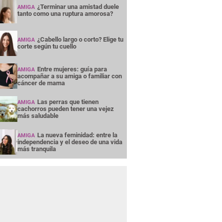
¿Terminar una amistad duele
AMIGA
tanto como una ruptura amorosa?
¿Cabello largo o corto? Elige tu
AMIGA
corte según tu cuello
Entre mujeres: guía para
AMIGA
acompañar a su amiga o familiar con
cáncer de mama
Las perras que tienen
AMIGA
cachorros pueden tener una vejez
más saludable
La nueva feminidad: entre la
AMIGA
independencia y el deseo de una vida
más tranquila