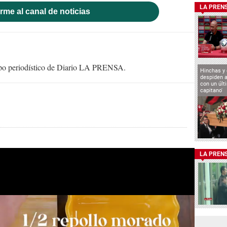
LA PREN
rme al canal de noticias
uipo periodístico de Diario LA PRENSA.
Hinchas y
despiden a
con un últ
capitano'
LA PREN