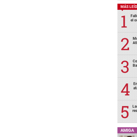
MÁS LEÍ
Fall
el o
Mu
At
Co
Ba
En
at
La
re
AMIGA