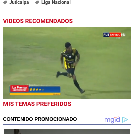
Juticalpa
Liga Nacional
VIDEOS RECOMENDADOS
0
MIS TEMAS PREFERIDOS
seconds
of
1
minute,
23
seconds