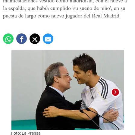
manifestaciones vestido como madridista, con el nueve a
la espalda, que había cumplido 'su sueño de niño', en su
puesta de largo como nuevo jugador del Real Madrid.
Foto: La Prensa
Foto: