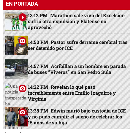
EN PORTADA
13:12 PM
Marathón sale vivo del Excélsior:
sufrió otra expulsión y Platense no
aprovechó
14:50 PM
Pastor sufre derrame cerebral tras
ser detenido por ICE
14:57 PM
Acribillan a un hombre en parada
de buses “Viveros” en San Pedro Sula
14:22 PM
Revelan lo qué pasó
increíblemente entre Emilio Izaguirre y
Virginia
13:38 PM
Edwin murió bajo custodia de ICE
y no pudo cumplir el sueño de celebrar los
15 años de su hija