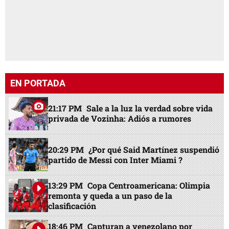
EN PORTADA
21:17 PM
Sale a la luz la verdad sobre vida
privada de Vozinha: Adiós a rumores
20:29 PM
¿Por qué Said Martínez suspendió
partido de Messi con Inter Miami ?
13:29 PM
Copa Centroamericana: Olimpia
remonta y queda a un paso de la
clasificación
18:46 PM
Capturan a venezolano por