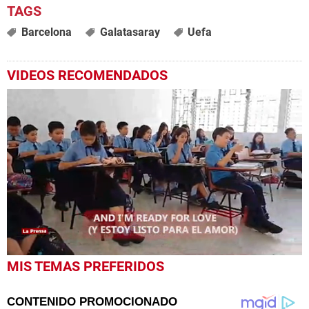
Barcelona
Galatasaray
Uefa
VIDEOS RECOMENDADOS
0
MIS TEMAS PREFERIDOS
seconds
of
9
minutes,