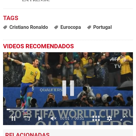
Cristiano Ronaldo
Eurocopa
Portugal
VIDEOS RECOMENDADOS
00:02
00:51
0
seconds