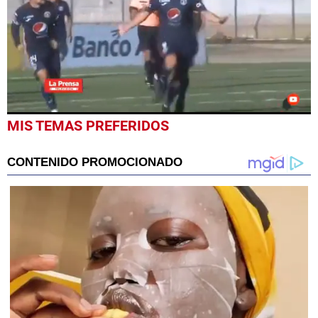
0
MIS TEMAS PREFERIDOS
seconds
of
44
seconds