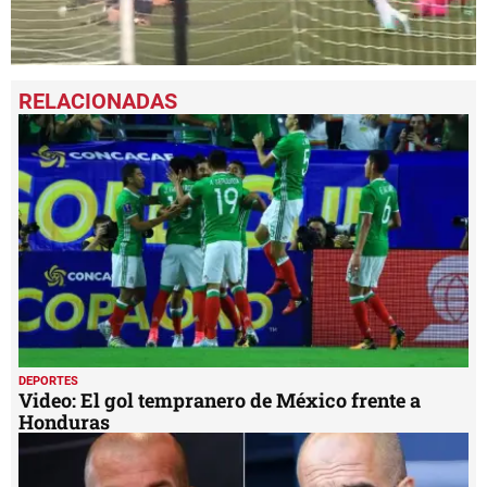
0
seconds
of
2
minutes,
49
seconds
DEPORTES
Video: El gol tempranero de México frente a
Honduras