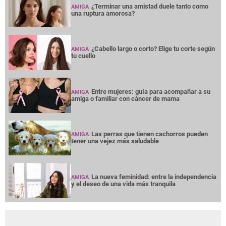
¿Terminar una amistad duele tanto como
AMIGA
una ruptura amorosa?
¿Cabello largo o corto? Elige tu corte según
AMIGA
tu cuello
Entre mujeres: guía para acompañar a su
AMIGA
amiga o familiar con cáncer de mama
Las perras que tienen cachorros pueden
AMIGA
tener una vejez más saludable
La nueva feminidad: entre la independencia
AMIGA
y el deseo de una vida más tranquila