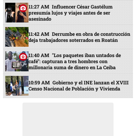
11:27 AM
Influencer César Gastélum
presumía lujos y viajes antes de ser
asesinado
11:42 AM
Derrumbe en obra de construcción
deja trabajadores soterrados en Roatán
11:40 AM
"Los paquetes iban untados de
café": capturan a tres hombres con
millonaria suma de dinero en La Ceiba
10:59 AM
Gobierno y el INE lanzan el XVIII
Censo Nacional de Población y Vivienda