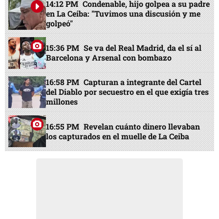
14:12 PM
Condenable, hijo golpea a su padre
en La Ceiba: "Tuvimos una discusión y me
golpeó"
15:36 PM
Se va del Real Madrid, da el sí al
Barcelona y Arsenal con bombazo
16:58 PM
Capturan a integrante del Cartel
del Diablo por secuestro en el que exigía tres
millones
16:55 PM
Revelan cuánto dinero llevaban
los capturados en el muelle de La Ceiba