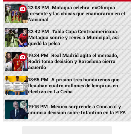
22:08 PM
Motagua celebra, exOlimpia
presente y las chicas que enamoraron en el
Nacional
22:42 PM
Tabla Copa Centroamericana:
Motagua sonríe y revés a Municipal; así
quedó la pelea
19:34 PM
Real Madrid agita el mercado,
Rodri toma decisión y Barcelona cierra
acuerdo
18:55 PM
A prisión tres hondureños que
llevaban cuatro millones de lempiras en
efectivo en La Ceiba
19:15 PM
México sorprende a Concacaf y
anuncia decisión sobre Infantino en la FIFA