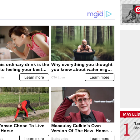
MÁS LEÍ
“Le
Sán