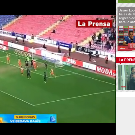
Javier Lóp
bajas de 
regreso de
batalla an
LA PREN