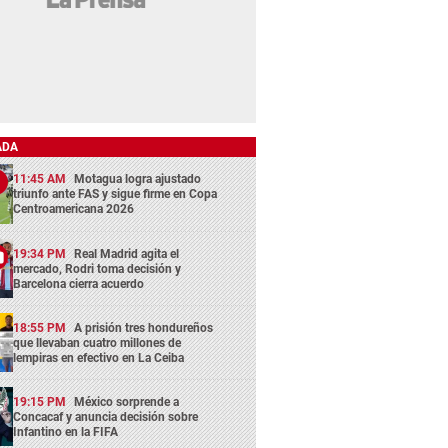
ADA
11:45 AM
Motagua logra ajustado
triunfo ante FAS y sigue firme en Copa
Centroamericana 2026
19:34 PM
Real Madrid agita el
mercado, Rodri toma decisión y
Barcelona cierra acuerdo
18:55 PM
A prisión tres hondureños
que llevaban cuatro millones de
lempiras en efectivo en La Ceiba
19:15 PM
México sorprende a
Concacaf y anuncia decisión sobre
Infantino en la FIFA