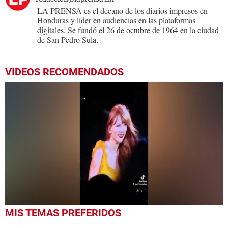
LA PRENSA es el decano de los diarios impresos en
Honduras y líder en audiencias en las plataformas
digitales. Se fundó el 26 de octubre de 1964 en la ciudad
de San Pedro Sula.
VIDEOS RECOMENDADOS
0
MIS TEMAS PREFERIDOS
seconds
of