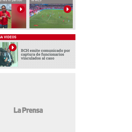
ú ves el partido
la MLS
SA VIDEOS
BCH emite comunicado por
captura de funcionarios
vinculados al caso