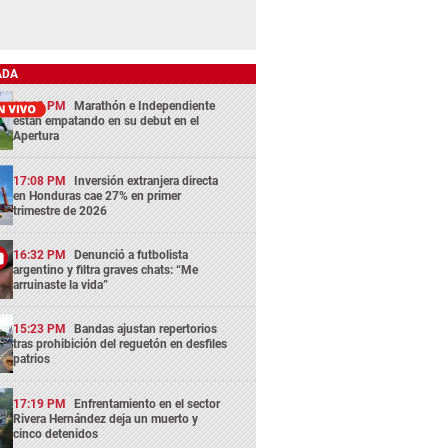
ADA
14:43 PM
Marathón e Independiente
están empatando en su debut en el
Apertura
17:08 PM
Inversión extranjera directa
en Honduras cae 27% en primer
trimestre de 2026
16:32 PM
Denunció a futbolista
argentino y filtra graves chats: “Me
arruinaste la vida”
15:23 PM
Bandas ajustan repertorios
tras prohibición del reguetón en desfiles
patrios
17:19 PM
Enfrentamiento en el sector
Rivera Hernández deja un muerto y
cinco detenidos