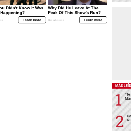
MÁS LEÍ
“Te 
Már
Co
a 