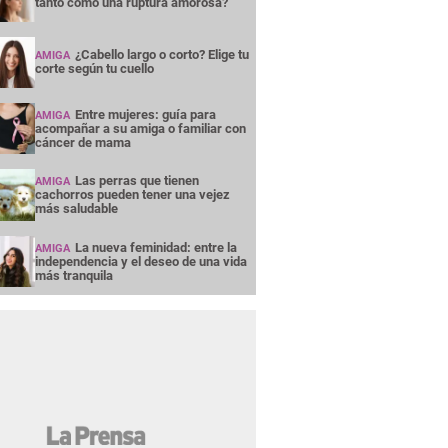
tanto como una ruptura amorosa?
¿Cabello largo o corto? Elige tu
AMIGA
corte según tu cuello
Entre mujeres: guía para
AMIGA
acompañar a su amiga o familiar con
cáncer de mama
Las perras que tienen
AMIGA
cachorros pueden tener una vejez
más saludable
La nueva feminidad: entre la
AMIGA
independencia y el deseo de una vida
más tranquila