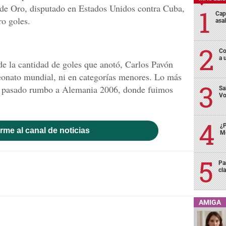
a de Oro, disputado en Estados Unidos contra Cuba,
Cap
ro goles.
asa
Co
a 
de la cantidad de goles que anotó, Carlos Pavón
onato mundial, ni en categorías menores. Lo más
al pasado rumbo a Alemania 2006, donde fuimos
Sa
Vo
¿P
rme al canal de noticias
Me
Pa
cl
AMIGA