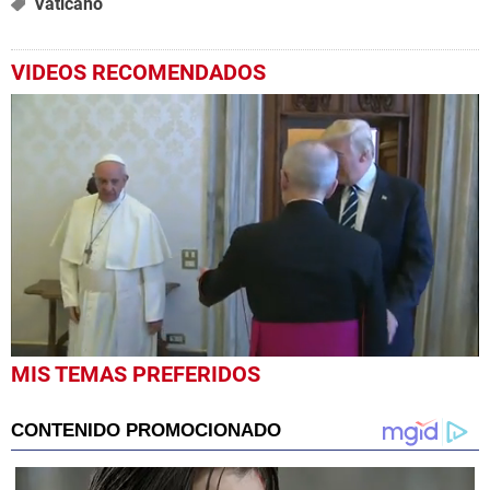
Vaticano
VIDEOS RECOMENDADOS
0
MIS TEMAS PREFERIDOS
seconds
of
1
minute,
21
seconds