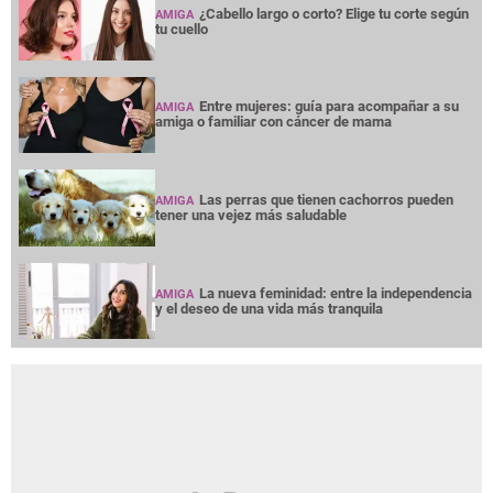
¿Cabello largo o corto? Elige tu corte según
AMIGA
tu cuello
Entre mujeres: guía para acompañar a su
AMIGA
amiga o familiar con cáncer de mama
Las perras que tienen cachorros pueden
AMIGA
tener una vejez más saludable
La nueva feminidad: entre la independencia
AMIGA
y el deseo de una vida más tranquila