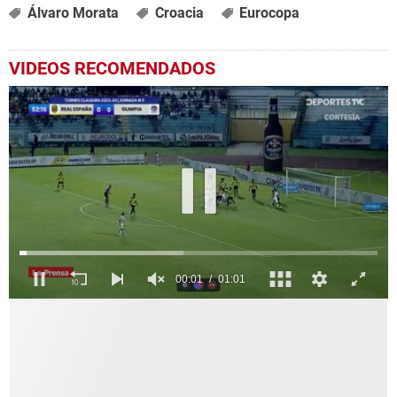
Álvaro Morata
Croacia
Eurocopa
VIDEOS RECOMENDADOS
0
seconds
of
1
minute,
1
second