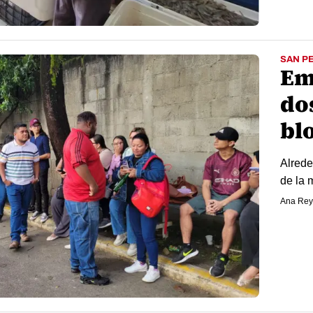
SAN P
Em
dos
bl
Alrede
de la 
Ana Rey