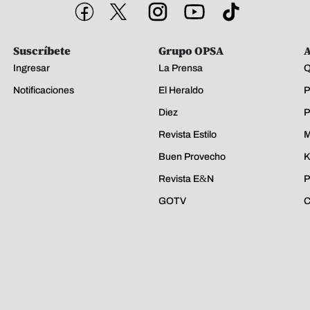
Suscríbete
Grupo OPSA
A
Ingresar
La Prensa
Q
Notificaciones
El Heraldo
P
Diez
P
Revista Estilo
M
Buen Provecho
K
Revista E&N
P
GOTV
C