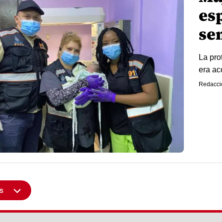
es
se
La pro
era ac
Redacci
s