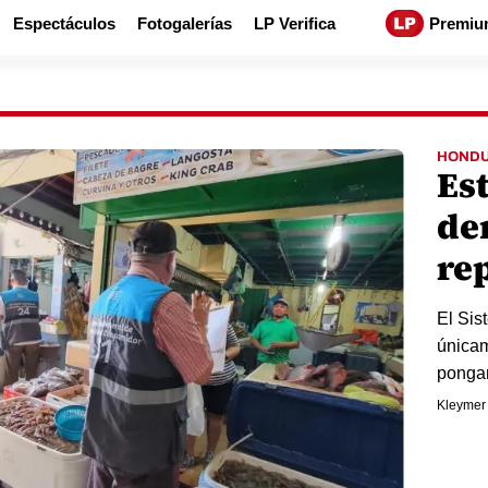
Espectáculos
Fotogalerías
LP Verifica
Premiu
HOND
Es
de
re
El Sis
únicam
pongan
Kleymer