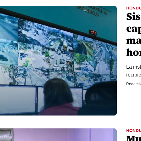
HOND
Si
ca
ma
ho
La ins
recibi
Redacci
HOND
Mu