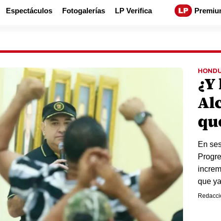
Espectáculos
Fotogalerías
LP Verifica
Premiu
HOND
¿Y
Al
qu
En ses
Progre
increm
que ya 
Redacci