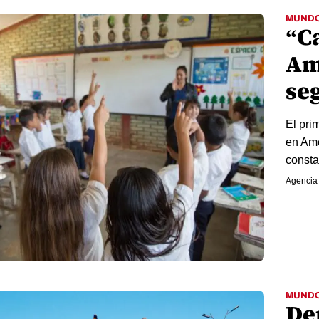
MUND
“C
Am
se
El pri
en Amé
consta
Agencia
MUND
De