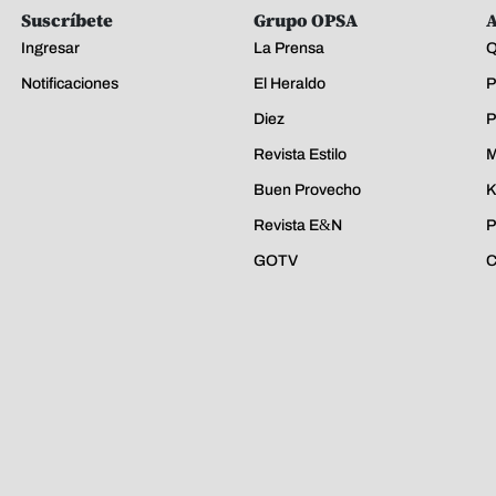
Suscríbete
Grupo OPSA
A
Ingresar
La Prensa
Q
Notificaciones
El Heraldo
P
Diez
P
Revista Estilo
M
Buen Provecho
K
Revista E&N
P
GOTV
C