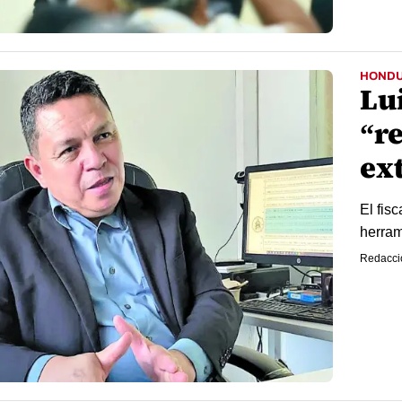
HOND
Lui
“r
ex
El fis
herram
Redacci