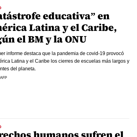
O
atástrofe educativa” en
érica Latina y el Caribe,
gún el BM y la ONU
mer informe destaca que la pandemia de covid-19 provocó
rica Latina y el Caribe los cierres de escuelas más largos y
ntes del planeta.
 AFP
O
rechos humanos sufren el