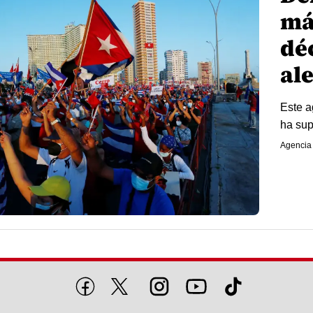
má
dé
al
Este a
ha sup
Agencia