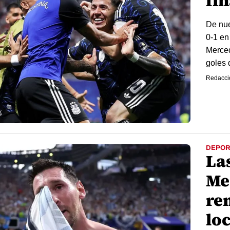
fi
De nue
0-1 en
Merced
goles 
Redacci
DEPOR
La
Me
re
lo