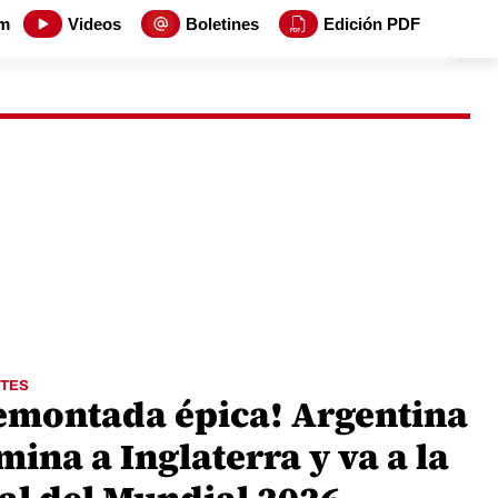
m
Videos
Boletines
Edición PDF
TES
emontada épica! Argentina
mina a Inglaterra y va a la