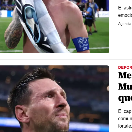
El ast
emoció
Agencia
DEPOR
Me
Mu
qu
El cap
comuni
fortal