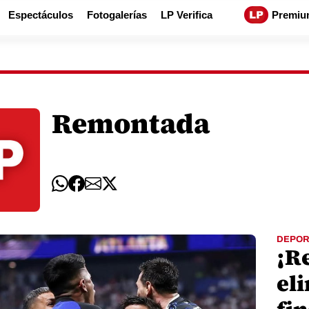
Espectáculos
Fotogalerías
LP Verifica
Premiu
Remontada
DEPOR
¡R
eli