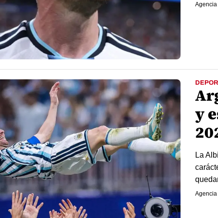
Agencia
DEPOR
Ar
y 
20
La Alb
caráct
quedar
Agencia