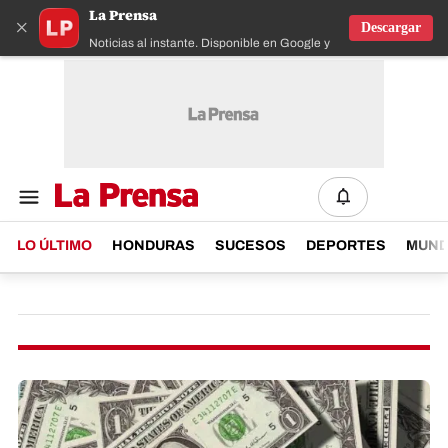
La Prensa
×
Descargar
Noticias al instante. Disponible en Google y IOS
LO ÚLTIMO
HONDURAS
SUCESOS
DEPORTES
MUN