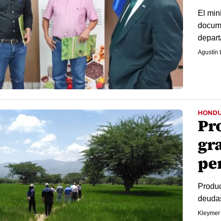
El mini
docume
depart
Agustín
HOND
Pr
gr
pe
Produc
deudas
Kleymer