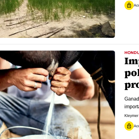
Acc
HOND
Im
po
pr
Ganade
import
Kleymer
Acc