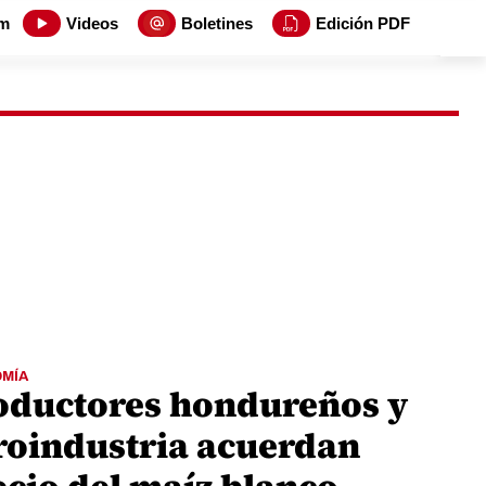
m
Videos
Boletines
Edición PDF
MÍA
oductores hondureños y
roindustria acuerdan