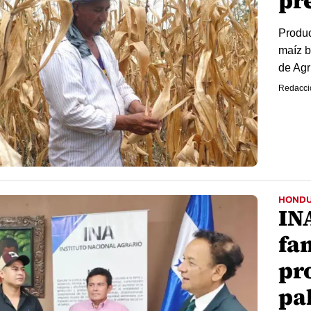
pr
Produc
maíz b
de Agr
Redacci
HOND
IN
fam
pr
pa