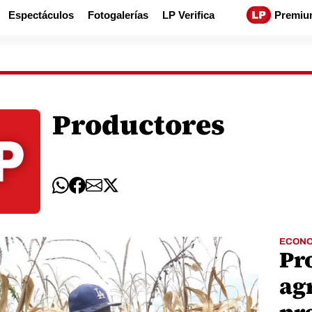
Espectáculos
Fotogalerías
LP Verifica
Premiu
Productores
ECONO
Pr
ag