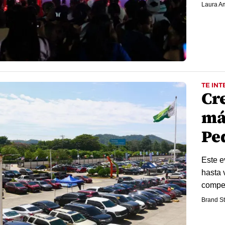
Laura A
TE INT
Cr
má
Pe
Este e
hasta 
compet
Brand St