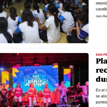
retomó
científ
Jairo Ma
SAN P
Pl
re
du
En el 
se ali
puntos