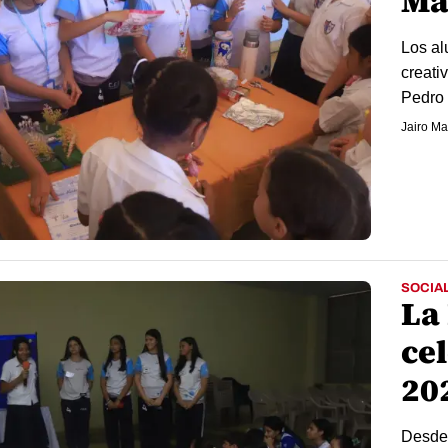
Ma
Los al
creati
Pedro
Jairo Ma
SOCIA
La
cel
20
Desde 