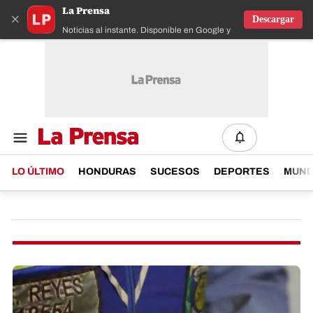
La Prensa
×
Descargar
Noticias al instante. Disponible en Google y IOS
LO ÚLTIMO
HONDURAS
SUCESOS
DEPORTES
MUN