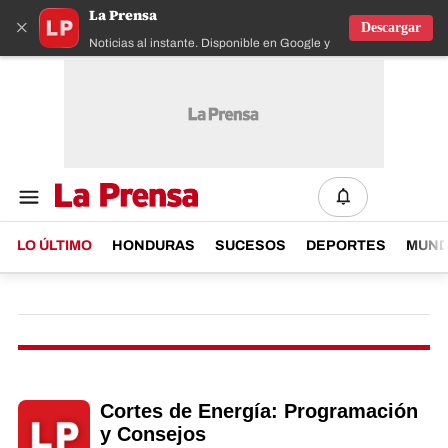
La Prensa
×
Descargar
Noticias al instante. Disponible en Google y IOS
LO ÚLTIMO
HONDURAS
SUCESOS
DEPORTES
MUN
Cortes de Energía: Programación
y Consejos