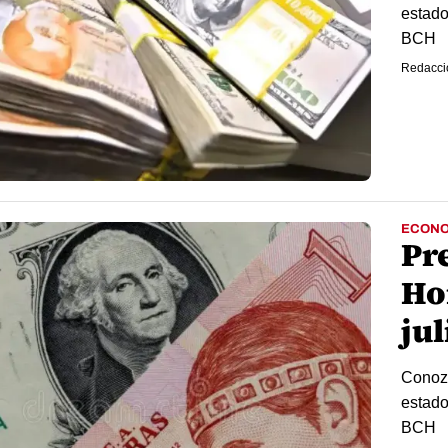
estado
BCH
Redacci
ECONO
Pre
Ho
jul
Conozc
estado
BCH