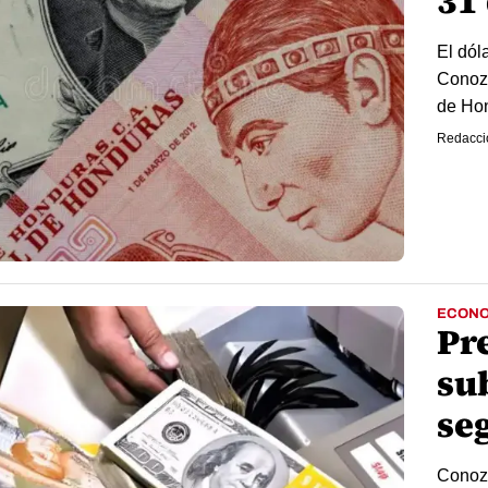
31 
El dól
Conozc
de Ho
Redacci
ECONO
Pr
sub
se
Conozc