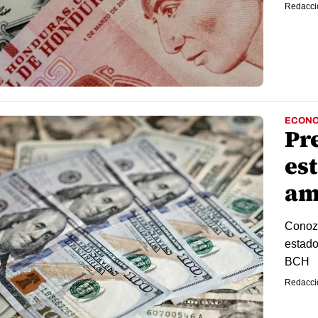
Redacci
ECONO
Pr
est
am
Conozc
estado
BCH
Redacci