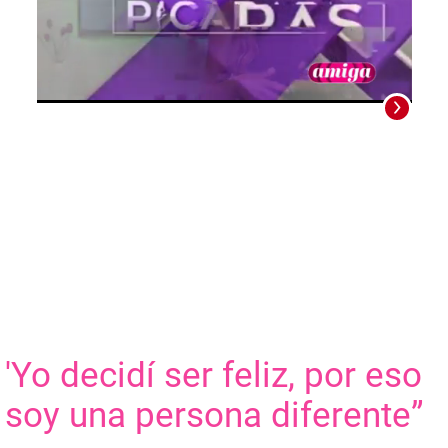
0
seconds
of
0
seconds
“Sal
peor 
hecho
acons
Merl
'Yo decidí ser feliz, por eso
soy una persona diferente”