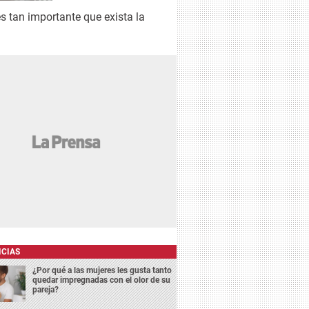
s tan importante que exista la
ICIAS
¿Por qué a las mujeres les gusta tanto
quedar impregnadas con el olor de su
pareja?