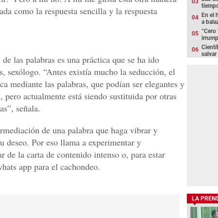
tiemp
ada como la respuesta sencilla y la respuesta
En el 
a bala
“Cero 
irrump
Cientí
salvar
s de las palabras es una práctica que se ha ido
, sexólogo. “Antes existía mucho la seducción, el
ica mediante las palabras, que podían ser elegantes y
as, pero actualmente está siendo sustituida por otras
as”, señala.
ermediación de una palabra que haga vibrar y
 su deseo. Por eso llama a experimentar y
ar de la carta de contenido intenso o, para estar
 whats app para el cachondeo.
LA PREN