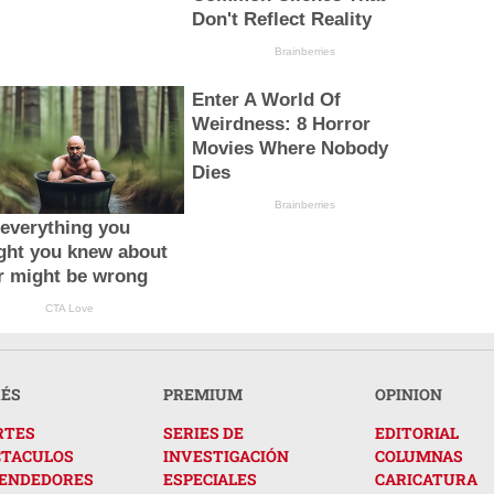
Don't Reflect Reality
Brainberries
Enter A World Of
Weirdness: 8 Horror
Movies Where Nobody
Dies
Brainberries
everything you
ght you knew about
r might be wrong
CTA Love
RÉS
PREMIUM
OPINION
RTES
SERIES DE
EDITORIAL
CTACULOS
INVESTIGACIÓN
COLUMNAS
ENDEDORES
ESPECIALES
CARICATURA