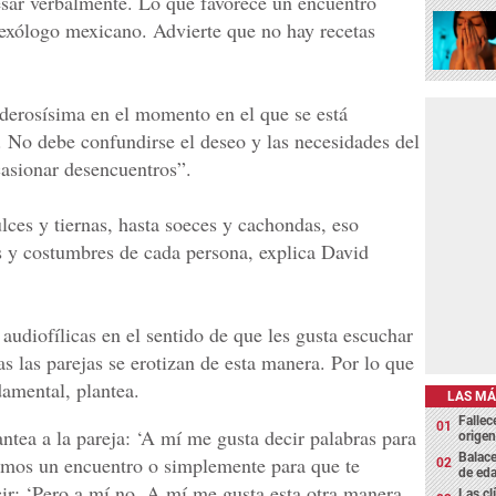
sar verbalmente. Lo que favorece un encuentro
sexólogo mexicano. Advierte que no hay recetas
derosísima en el momento en el que se está
 No debe confundirse el deseo y las necesidades del
casionar desencuentros”.
lces y tiernas, hasta soeces y cachondas, eso
s y costumbres de cada persona, explica David
udiofílicas en el sentido de que les gusta escuchar
as las parejas se erotizan de esta manera. Por lo que
damental, plantea.
LAS MÁ
Fallec
antea a la pareja: ‘A mí me gusta decir palabras para
origen
Balace
gamos un encuentro o simplemente para que te
de eda
cir: ‘Pero a mí no. A mí me gusta esta otra manera
Las cl