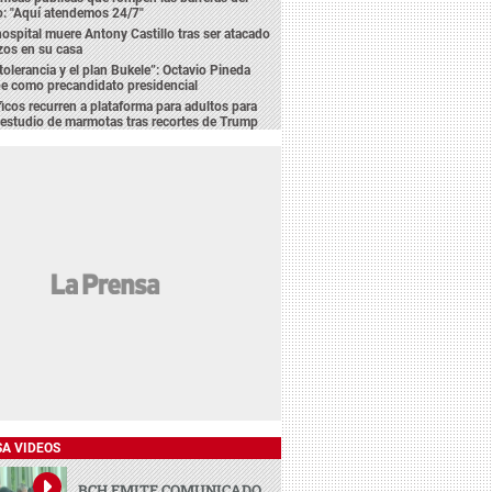
o: "Aquí atendemos 24/7"
hospital muere Antony Castillo tras ser atacado
zos en su casa
tolerancia y el plan Bukele”: Octavio Pineda
e como precandidato presidencial
ficos recurren a plataforma para adultos para
 estudio de marmotas tras recortes de Trump
SA VIDEOS
BCH EMITE COMUNICADO