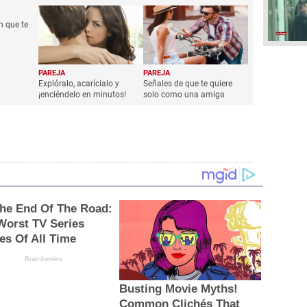
n que te
PAREJA
PAREJA
Explóralo, acarícialo y
Señales de que te quiere
¡enciéndelo en minutos!
solo como una amiga
 The End Of The Road:
Worst TV Series
les Of All Time
Brainberries
Busting Movie Myths!
Common Clichés That