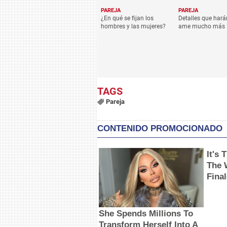
PAREJA
PAREJA
¿En qué se fijan los
Detalles que hará
hombres y las mujeres?
ame mucho más
Pareja
CONTENIDO PROMOCIONADO
It's
The 
Fina
She Spends Millions To
Transform Herself Into A