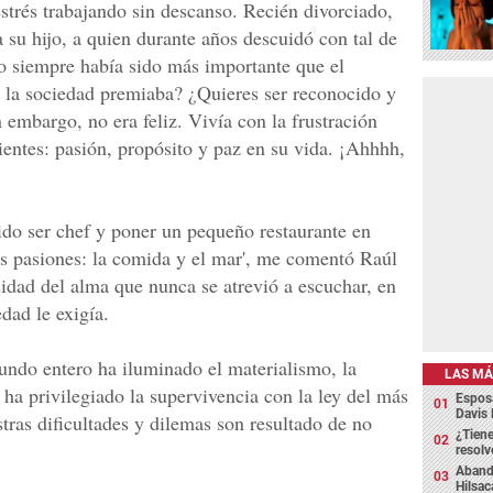
estrés trabajando sin descanso. Recién divorciado,
a su hijo, a quien durante años descuidó con tal de
uro siempre había sido más importante que el
e la sociedad premiaba? ¿Quieres ser reconocido y
 embargo, no era feliz. Vivía con la frustración
dientes: pasión, propósito y paz en su vida. ¡Ahhhh,
ido ser chef y poner un pequeño restaurante en
os pasiones: la comida y el mar', me comentó Raúl
idad del alma que nunca se atrevió a escuchar, en
dad le exigía.
undo entero ha iluminado el materialismo, la
LAS MÁ
ha privilegiado la supervivencia con la ley del más
Espos
Davis 
stras dificultades y dilemas son resultado de no
¿Tiene
resolv
Abando
Hilsa