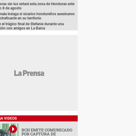
oras sin luz estará esta zona de Honduras este
o 8 de agosto
ala indaga si sicarios hondureños asesinaron
otraficante en su territorio
e el trágico final de Stefanie durante una
sión con amigos en La Barca
SA VIDEOS
BCH EMITE COMUNICADO
POR CAPTURA DE