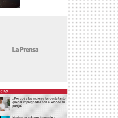
ICIAS
¿Por qué a las mujeres les gusta tanto
quedar impregnadas con el olor de su
pareja?
Noches en vela por insomnio y