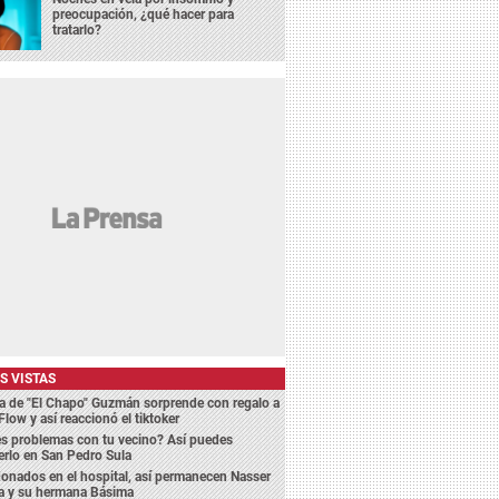
preocupación, ¿qué hacer para
tratarlo?
S VISTAS
a de "El Chapo" Guzmán sorprende con regalo a
Flow y así reaccionó el tiktoker
s problemas con tu vecino? Así puedes
erlo en San Pedro Sula
nados en el hospital, así permanecen Nasser
ca y su hermana Básima