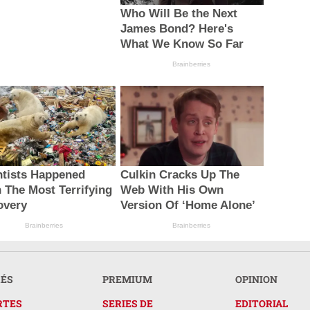
Who Will Be the Next
James Bond? Here's
What We Know So Far
Brainberries
ntists Happened
Culkin Cracks Up The
 The Most Terrifying
Web With His Own
overy
Version Of ‘Home Alone’
Brainberries
Brainberries
RÉS
PREMIUM
OPINION
RTES
SERIES DE
EDITORIAL