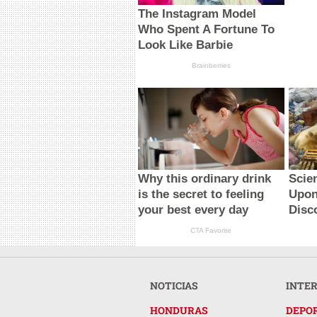
The Instagram Model
Who Spent A Fortune To
Look Like Barbie
Brainberries
Why this ordinary drink
Scie
is the secret to feeling
Upon
your best every day
Disc
CTA Favorite
NOTICIAS
INTE
HONDURAS
DEPO