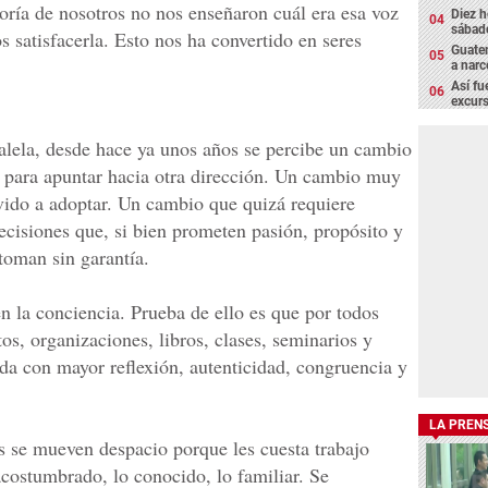
ría de nosotros no nos enseñaron cuál era esa voz
Diez h
sábad
satisfacerla. Esto nos ha convertido en seres
Guatem
a narc
Así fu
excur
lela, desde hace ya unos años se percibe un cambio
ra para apuntar hacia otra dirección. Un cambio muy
evido a adoptar. Un cambio que quizá requiere
Decisiones que, si bien prometen pasión, propósito y
toman sin garantía.
n la conciencia. Prueba de ello es que por todos
s, organizaciones, libros, clases, seminarios y
ida con mayor reflexión, autenticidad, congruencia y
LA PREN
s se mueven despacio porque les cuesta trabajo
 acostumbrado, lo conocido, lo familiar. Se