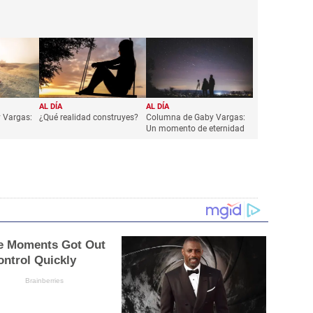
AL DÍA
AL DÍA
 Vargas:
¿Qué realidad construyes?
Columna de Gaby Vargas:
Un momento de eternidad
 Moments Got Out
ontrol Quickly
Brainberries