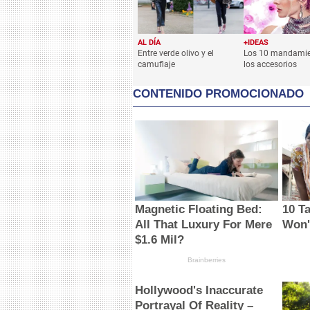
AL DÍA
+IDEAS
Entre verde olivo y el
Los 10 mandamie
camuflaje
los accesorios
CONTENIDO PROMOCIONADO
Magnetic Floating Bed:
10 T
All That Luxury For Mere
Won'
$1.6 Mil?
Brainberries
Hollywood's Inaccurate
Portrayal Of Reality –