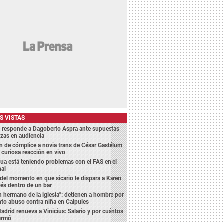
S VISTAS
e responde a Dagoberto Aspra ante supuestas
zas en audiencia
 de cómplice a novia trans de César Gastélum
 curiosa reacción en vivo
a está teniendo problemas con el FAS en el
nal
del momento en que sicario le dispara a Karen
és dentro de un bar
n hermano de la iglesia": detienen a hombre por
to abuso contra niña en Calpules
adrid renueva a Vinicius: Salario y por cuántos
firmó