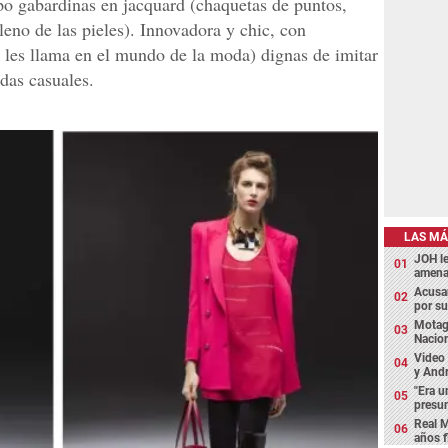
ipo gabardinas en jacquard (chaquetas de puntos,
leno de las pieles). Innovadora y chic, con
 les llama en el mundo de la moda) dignas de imitar
idas casuales.
LAS MÁ
JOH l
amena
Acusan
por su
Motagu
Nacio
Video 
y Andr
"Era u
presun
Real M
años 