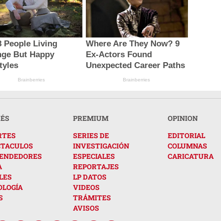
8 People Living
Where Are They Now? 9
nge But Happy
Ex-Actors Found
tyles
Unexpected Career Paths
Brainberries
Brainberries
RÉS
PREMIUM
OPINION
RTES
SERIES DE
EDITORIAL
CTACULOS
INVESTIGACIÓN
COLUMNAS
ENDEDORES
ESPECIALES
CARICATURA
A
REPORTAJES
LES
LP DATOS
OLOGÍA
VIDEOS
S
TRÁMITES
AVISOS