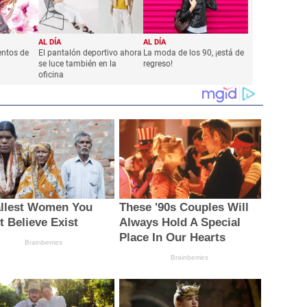
AL DÍA
AL DÍA
ntos de
El pantalón deportivo ahora
La moda de los 90, ¡está de
se luce también en la
regreso!
oficina
allest Women You
These '90s Couples Will
t Believe Exist
Always Hold A Special
Place In Our Hearts
Brainberries
Brainberries