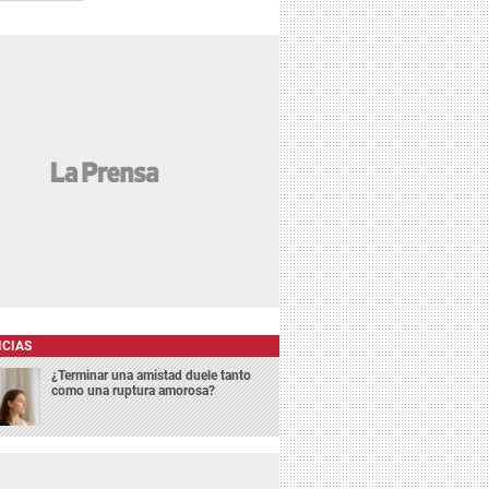
ICIAS
¿Terminar una amistad duele tanto
como una ruptura amorosa?